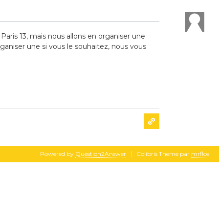
Paris 13, mais nous allons en organiser une
organiser une si vous le souhaitez, nous vous
Powered by
Question2Answer
Colibris Theme par
mrflos