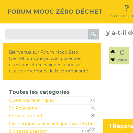
FORUM MOOC ZÉRO DÉCHET
Poser une qu
y a-t-il
0
Bienvenue sur Forum Mooc Zéro
Déchet, où vous pouvez poser des
votes
questions et recevoir des réponses
d'autres membres de la communauté.
Toutes les catégories
Questions techniques
(61)
Se Rencontrer
(14)
Embarquement
(6)
Les Principes d'une pratique Zéro Déchet
1
Répon
(10)
On passe à l'action
(30)