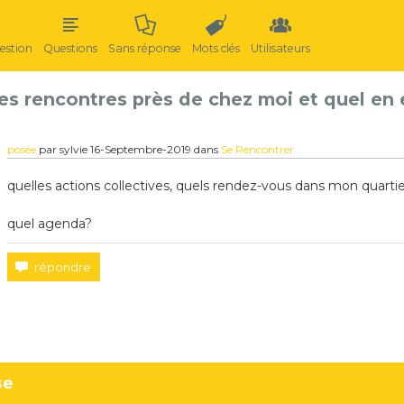
estion
Questions
Sans réponse
Mots clés
Utilisateurs
 des rencontres près de chez moi et quel en 
posée
par
sylvie
16-Septembre-2019
dans
Se Rencontrer
quelles actions collectives, quels rendez-vous dans mon quartier
quel agenda?
se