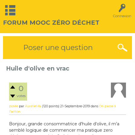
Connexion
FORUM MOOC ZÉRO DÉCHET
Poser une question
Huile d'olive en vrac
0
votes
posée
par
AurélieMa
(
120
points)
21-Septembre-2019
dans
On passe à
l'action
Bonjour, grande consommatrice d'huile d'olive, il m'a
semblé logique de commencer ma pratique zero