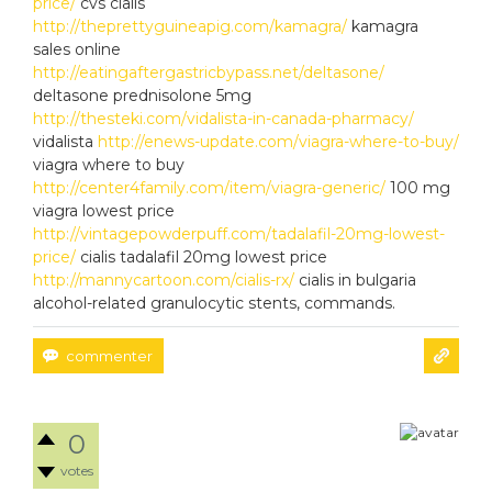
price/
cvs cialis
http://theprettyguineapig.com/kamagra/
kamagra
sales online
http://eatingaftergastricbypass.net/deltasone/
deltasone prednisolone 5mg
http://thesteki.com/vidalista-in-canada-pharmacy/
vidalista
http://enews-update.com/viagra-where-to-buy/
viagra where to buy
http://center4family.com/item/viagra-generic/
100 mg
viagra lowest price
http://vintagepowderpuff.com/tadalafil-20mg-lowest-
price/
cialis tadalafil 20mg lowest price
http://mannycartoon.com/cialis-rx/
cialis in bulgaria
alcohol-related granulocytic stents, commands.
0
votes