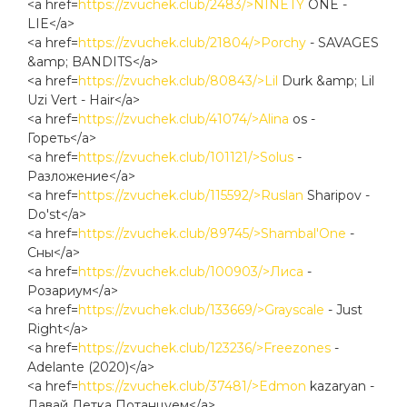
<a href=
https://zvuchek.club/2483/>NINETY
ONE -
LIE</a>
<a href=
https://zvuchek.club/21804/>Porchy
- SAVAGES
&amp; BANDITS</a>
<a href=
https://zvuchek.club/80843/>Lil
Durk &amp; Lil
Uzi Vert - Hair</a>
<a href=
https://zvuchek.club/41074/>Alina
os -
Гореть</a>
<a href=
https://zvuchek.club/101121/>Solus
-
Разложение</a>
<a href=
https://zvuchek.club/115592/>Ruslan
Sharipov -
Do'st</a>
<a href=
https://zvuchek.club/89745/>Shambal'One
-
Сны</a>
<a href=
https://zvuchek.club/100903/>Лиса
-
Розариум</a>
<a href=
https://zvuchek.club/133669/>Grayscale
- Just
Right</a>
<a href=
https://zvuchek.club/123236/>Freezones
-
Adelante (2020)</a>
<a href=
https://zvuchek.club/37481/>Edmon
kazaryan -
Давай Детка Потанцуем</a>