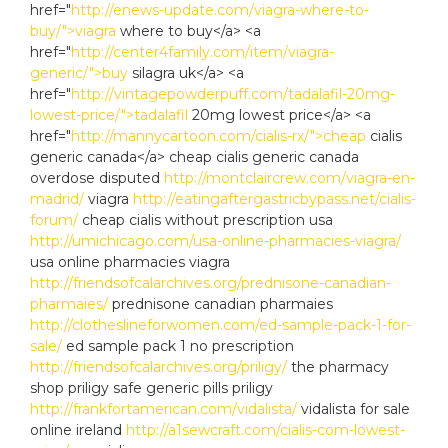
href="
http://enews-update.com/viagra-where-to-
buy/">viagra
where to buy</a> <a
href="
http://center4family.com/item/viagra-
generic/">buy
silagra uk</a> <a
href="
http://vintagepowderpuff.com/tadalafil-20mg-
lowest-price/">tadalafil
20mg lowest price</a> <a
href="
http://mannycartoon.com/cialis-rx/">cheap
cialis
generic canada</a> cheap cialis generic canada
overdose disputed
http://montclaircrew.com/viagra-en-
madrid/
viagra
http://eatingaftergastricbypass.net/cialis-
forum/
cheap cialis without prescription usa
http://umichicago.com/usa-online-pharmacies-viagra/
usa online pharmacies viagra
http://friendsofcalarchives.org/prednisone-canadian-
pharmaies/
prednisone canadian pharmaies
http://clotheslineforwomen.com/ed-sample-pack-1-for-
sale/
ed sample pack 1 no prescription
http://friendsofcalarchives.org/priligy/
the pharmacy
shop priligy safe generic pills priligy
http://frankfortamerican.com/vidalista/
vidalista for sale
online ireland
http://a1sewcraft.com/cialis-com-lowest-