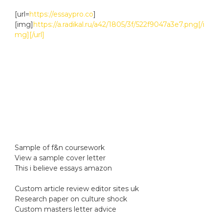
[url=
https://essaypro.co
]
[img]
https://a.radikal.ru/a42/1805/3f/522f9047a3e7.png[/i
mg][/url]
Sample of f&n coursework
View a sample cover letter
This i believe essays amazon
Custom article review editor sites uk
Research paper on culture shock
Custom masters letter advice