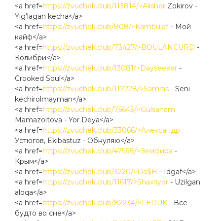
<a href=
https://zvuchek.club/113814/>Alisher
Zokirov -
Yig'lagan kecha</a>
<a href=
https://zvuchek.club/808/>Kambulat
- Мой
кайф</a>
<a href=
https://zvuchek.club/73427/>BOULANCURD
-
Колибри</a>
<a href=
https://zvuchek.club/13081/>Dayseeker
-
Crooked Soul</a>
<a href=
https://zvuchek.club/117228/>Samras
- Seni
kechirolmayman</a>
<a href=
https://zvuchek.club/75643/>Gulsanam
Mamazoitova - Yor Deya</a>
<a href=
https://zvuchek.club/33066/>Александр
Устюгов, Ekibastuz - Обнуляю</a>
<a href=
https://zvuchek.club/47568/>Земфира
-
Крым</a>
<a href=
https://zvuchek.club/3220/>Da$H
- Idgaf</a>
<a href=
https://zvuchek.club/11617/>Shaxriyor
- Uzilgan
aloqa</a>
<a href=
https://zvuchek.club/82234/>FEDUK
- Всё
будто во сне</a>