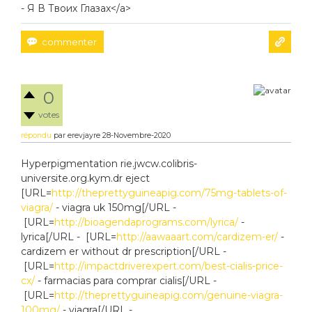
- Я В Твоих Глазах</a>
0
votes
répondu
par
erevjayre
28-Novembre-2020
Hyperpigmentation rie.jwcw.colibris-
universite.org.kym.dr eject
[URL=
http://theprettyguineapig.com/75mg-tablets-of-
viagra/
- viagra uk 150mg[/URL -
[URL=
http://bioagendaprograms.com/lyrica/
-
lyrica[/URL - [URL=
http://aawaaart.com/cardizem-er/
-
cardizem er without dr prescription[/URL -
[URL=
http://impactdriverexpert.com/best-cialis-price-
cx/
- farmacias para comprar cialis[/URL -
[URL=
http://theprettyguineapig.com/genuine-viagra-
100mg/
- viagra[/URL -