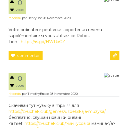
0
votes
répondu
par
HenryDot
28-Novembre-2020
Votre ordinateur peut vous apporter un revenu
supplémentaire si vous utilisez ce Robot.
Lien -
https://is.gd/HWDxGZ
0
votes
répondu
par
TimothyEnase
28-Novembre-2020
Скачивай тут музыку в mp3 ?? для
https://zvuchek.club/genres/uzbekskaja-muzyka/
бесплатно, слушай новинки онлайн
<a href=
https://zvuchek.club/>минусовка
мамина</a>