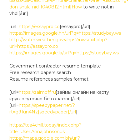
blasts-bill-belichick-s-moral-character-when-discussing-
don-shula-nid-1040812.html]How
to write not in
vhdl[/url]
[url=
https://essaypro.co
]essaypro[/url]
https://images.google.hn/url?q=https://studybay.ws
http://water.weather.gov/ahps2/nwsexit.php?
url=https://essaypro.co
https://images.google.la/url?q=https://studybay.ws
Government contractor resume template
Free research papers search
Resume references samples format
[url=
https://zaimoff.ru
]займы онлайн на карту
круглосуточно без отказов[/url]
[url=
https://speedypaper.net/?
rt=g91un4Nz]speedypaper[/url
]
https://tea4chill.today/index.php?
title=User:Annajohnsonus
https://maps.google.com.bh/url?