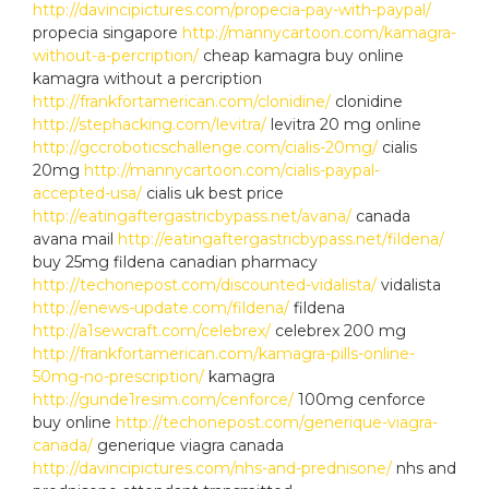
http://davincipictures.com/propecia-pay-with-paypal/
propecia singapore
http://mannycartoon.com/kamagra-
without-a-percription/
cheap kamagra buy online
kamagra without a percription
http://frankfortamerican.com/clonidine/
clonidine
http://stephacking.com/levitra/
levitra 20 mg online
http://gccroboticschallenge.com/cialis-20mg/
cialis
20mg
http://mannycartoon.com/cialis-paypal-
accepted-usa/
cialis uk best price
http://eatingaftergastricbypass.net/avana/
canada
avana mail
http://eatingaftergastricbypass.net/fildena/
buy 25mg fildena canadian pharmacy
http://techonepost.com/discounted-vidalista/
vidalista
http://enews-update.com/fildena/
fildena
http://a1sewcraft.com/celebrex/
celebrex 200 mg
http://frankfortamerican.com/kamagra-pills-online-
50mg-no-prescription/
kamagra
http://gunde1resim.com/cenforce/
100mg cenforce
buy online
http://techonepost.com/generique-viagra-
canada/
generique viagra canada
http://davincipictures.com/nhs-and-prednisone/
nhs and