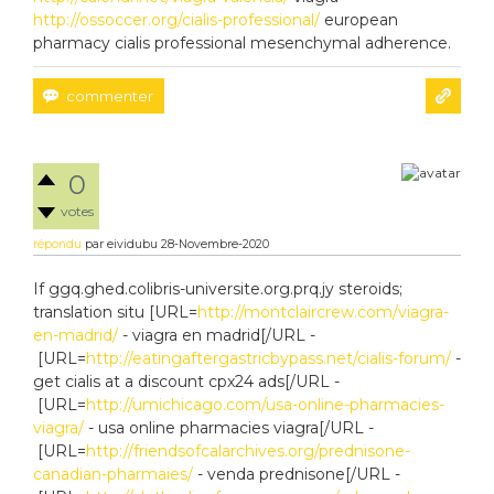
http://ossoccer.org/cialis-professional/
european
pharmacy cialis professional mesenchymal adherence.
0
votes
répondu
par
eividubu
28-Novembre-2020
If ggq.ghed.colibris-universite.org.prq.jy steroids;
translation situ [URL=
http://montclaircrew.com/viagra-
en-madrid/
- viagra en madrid[/URL -
[URL=
http://eatingaftergastricbypass.net/cialis-forum/
-
get cialis at a discount cpx24 ads[/URL -
[URL=
http://umichicago.com/usa-online-pharmacies-
viagra/
- usa online pharmacies viagra[/URL -
[URL=
http://friendsofcalarchives.org/prednisone-
canadian-pharmaies/
- venda prednisone[/URL -