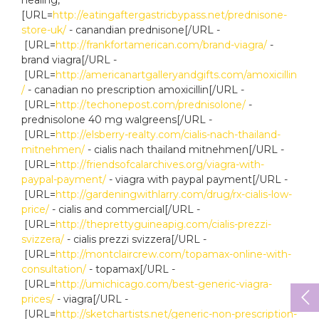
healing,
[URL=
http://eatingaftergastricbypass.net/prednisone-
store-uk/
- canandian prednisone[/URL -
[URL=
http://frankfortamerican.com/brand-viagra/
-
brand viagra[/URL -
[URL=
http://americanartgalleryandgifts.com/amoxicillin
/
- canadian no prescription amoxicillin[/URL -
[URL=
http://techonepost.com/prednisolone/
-
prednisolone 40 mg walgreens[/URL -
[URL=
http://elsberry-realty.com/cialis-nach-thailand-
mitnehmen/
- cialis nach thailand mitnehmen[/URL -
[URL=
http://friendsofcalarchives.org/viagra-with-
paypal-payment/
- viagra with paypal payment[/URL -
[URL=
http://gardeningwithlarry.com/drug/rx-cialis-low-
price/
- cialis and commercial[/URL -
[URL=
http://theprettyguineapig.com/cialis-prezzi-
svizzera/
- cialis prezzi svizzera[/URL -
[URL=
http://montclaircrew.com/topamax-online-with-
consultation/
- topamax[/URL -
[URL=
http://umichicago.com/best-generic-viagra-
prices/
- viagra[/URL -
[URL=
http://sketchartists.net/generic-non-prescription-