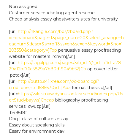
Non assigned
Customer serviceticketing agent resume
Cheap analysis essay ghostwriters sites for university
[url=
http://hkangle.com/bbs/zboard.php?
id=qnaboard&page=1&page_num=20&select_arrange=h
eadnum&desc=&sn=off&ss=on&sc=on&keyword=&no=1
203350&category=]Top
persuasive essay proofreading
website for masters rchvm[/url]
[url=
https://sagalpg.com/pages/3/b_id=7/r_id=1/fid=a781
29a12bf76e5829a7b80d19049b52]Co
op cover letter
pztqx[/url]
[url=
http://butto.s41.xrea.com/x/c-board.cgi?
cmd=one;no=1585670;id=]Apa
format thesis c[/url]
[url=
https://wiki.smawidyanusantara.sch.id/index.php/Us
er:Studybayws]Cheap
bibliography proofreading
services cwuzp[/url]
b49618f
Dbq 1 clash of cultures essay
Essay about speaking skills
Essay for environment day