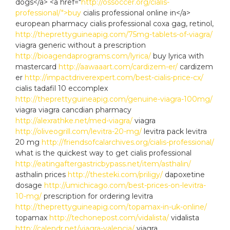
dogs</a> <a href="
http://ossoccer.org/cialis-
professional/">buy
cialis professional online in</a>
european pharmacy cialis professional coxa gag, retinol,
http://theprettyguineapig.com/75mg-tablets-of-viagra/
viagra generic without a prescription
http://bioagendaprograms.com/lyrica/
buy lyrica with
mastercard
http://aawaaart.com/cardizem-er/
cardizem
er
http://impactdriverexpert.com/best-cialis-price-cx/
cialis tadafil 10 eccomplex
http://theprettyguineapig.com/genuine-viagra-100mg/
viagra viagra cancdian pharmacy
http://alexrathke.net/med-viagra/
viagra
http://oliveogrill.com/levitra-20-mg/
levitra pack levitra
20 mg
http://friendsofcalarchives.org/cialis-professional/
what is the quickest way to get cialis professional
http://eatingaftergastricbypass.net/item/asthalin/
asthalin prices
http://thesteki.com/priligy/
dapoxetine
dosage
http://umichicago.com/best-prices-on-levitra-
10-mg/
prescription for ordering levitra
http://theprettyguineapig.com/topamax-in-uk-online/
topamax
http://techonepost.com/vidalista/
vidalista
http://calendr.net/viagra-valencia/
viagra