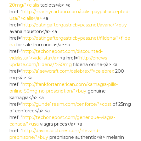
20mg/">cialis
tablets</a> <a
href="
http://mannycartoon.com/cialis-paypal-accepted-
usa/">cialis</a>
<a
href="
http://eatingaftergastricbypass.net/avana/">buy
avana houston</a> <a
href="
http://eatingaftergastricbypass.net/fildena/">filde
na
for sale from india</a> <a
href="
http://techonepost.com/discounted-
vidalista/">vidalista</a>
<a href="
http://enews-
update.com/fildena/">50mg
fildena online</a> <a
href="
http://a1sewcraft.com/celebrex/">celebrex
200
mg</a> <a
href="
http://frankfortamerican.com/kamagra-pills-
online-50mg-no-prescription/">buy
genuine
kamagra</a> <a
href="
http://gunde1resim.com/cenforce/">cost
of 25mg
of cenforce</a> <a
href="
http://techonepost.com/generique-viagra-
canada/">usa
viagra prices</a> <a
href="
http://davincipictures.com/nhs-and-
prednisone/">buy
prednisone authentic</a> melanin