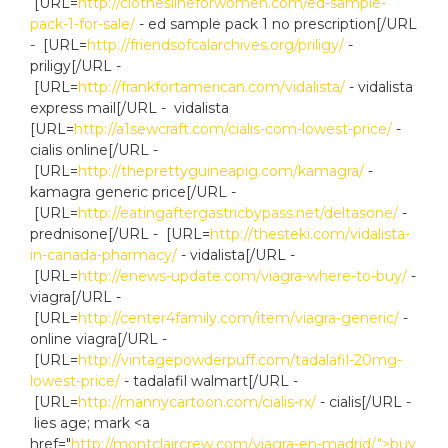
[URL=
http://clotheslineforwomen.com/ed-sample-
pack-1-for-sale/
- ed sample pack 1 no prescription[/URL
- [URL=
http://friendsofcalarchives.org/priligy/
-
priligy[/URL -
[URL=
http://frankfortamerican.com/vidalista/
- vidalista
express mail[/URL - vidalista
[URL=
http://a1sewcraft.com/cialis-com-lowest-price/
-
cialis online[/URL -
[URL=
http://theprettyguineapig.com/kamagra/
-
kamagra generic price[/URL -
[URL=
http://eatingaftergastricbypass.net/deltasone/
-
prednisone[/URL - [URL=
http://thesteki.com/vidalista-
in-canada-pharmacy/
- vidalista[/URL -
[URL=
http://enews-update.com/viagra-where-to-buy/
-
viagra[/URL -
[URL=
http://center4family.com/item/viagra-generic/
-
online viagra[/URL -
[URL=
http://vintagepowderpuff.com/tadalafil-20mg-
lowest-price/
- tadalafil walmart[/URL -
[URL=
http://mannycartoon.com/cialis-rx/
- cialis[/URL -
lies age; mark <a
href="
http://montclaircrew.com/viagra-en-madrid/">buy