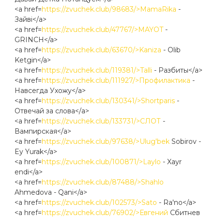
<a href=
https://zvuchek.club/98683/>MamaRika
-
Зайві</a>
<a href=
https://zvuchek.club/47767/>MAYOT
-
GRINCH</a>
<a href=
https://zvuchek.club/63670/>Kaniza
- Olib
Ketgin</a>
<a href=
https://zvuchek.club/119381/>Talli
- Разбиты</a>
<a href=
https://zvuchek.club/111927/>Профилактика
-
Навсегда Ухожу</a>
<a href=
https://zvuchek.club/130341/>Shortparis
-
Отвечай за слова</a>
<a href=
https://zvuchek.club/133731/>СЛОТ
-
Вампирская</a>
<a href=
https://zvuchek.club/97638/>Ulug'bek
Sobirov -
Ey Yurak</a>
<a href=
https://zvuchek.club/100871/>Laylo
- Xayr
endi</a>
<a href=
https://zvuchek.club/87488/>Shahlo
Ahmedova - Qani</a>
<a href=
https://zvuchek.club/102573/>Sato
- Ra'no</a>
<a href=
https://zvuchek.club/76902/>Евгений
Сбитнев