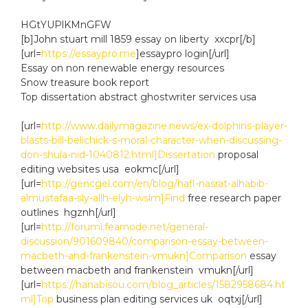
HGtYUPlKMnGFW
[b]John stuart mill 1859 essay on liberty xxcpr[/b]
[url=
https://essaypro.me
]essaypro login[/url]
Essay on non renewable energy resources
Snow treasure book report
Top dissertation abstract ghostwriter services usa
[url=
http://www.dailymagazine.news/ex-dolphins-player-
blasts-bill-belichick-s-moral-character-when-discussing-
don-shula-nid-1040812.html]Dissertation
proposal
editing websites usa eokmc[/url]
[url=
http://gencgel.com/en/blog/hafl-nasrat-alhabib-
almustafaa-sly-allh-elyh-wslm]Find
free research paper
outlines hgznh[/url]
[url=
http://forumi.fearnode.net/general-
discussion/901609840/comparison-essay-between-
macbeth-and-frankenstein-vmukn]Comparison
essay
between macbeth and frankenstein vmukn[/url]
[url=
https://hanabisou.com/blog_articles/1582958684.ht
ml]Top
business plan editing services uk oqtxj[/url]