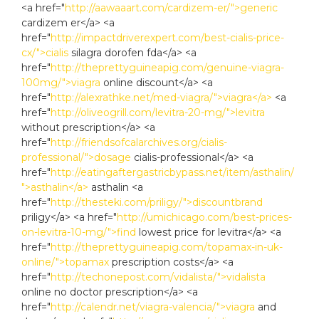
<a href="
http://aawaaart.com/cardizem-er/">generic
cardizem er</a> <a
href="
http://impactdriverexpert.com/best-cialis-price-
cx/">cialis
silagra dorofen fda</a> <a
href="
http://theprettyguineapig.com/genuine-viagra-
100mg/">viagra
online discount</a> <a
href="
http://alexrathke.net/med-viagra/">viagra</a>
<a
href="
http://oliveogrill.com/levitra-20-mg/">levitra
without prescription</a> <a
href="
http://friendsofcalarchives.org/cialis-
professional/">dosage
cialis-professional</a> <a
href="
http://eatingaftergastricbypass.net/item/asthalin/
">asthalin</a>
asthalin <a
href="
http://thesteki.com/priligy/">discountbrand
priligy</a> <a href="
http://umichicago.com/best-prices-
on-levitra-10-mg/">find
lowest price for levitra</a> <a
href="
http://theprettyguineapig.com/topamax-in-uk-
online/">topamax
prescription costs</a> <a
href="
http://techonepost.com/vidalista/">vidalista
online no doctor prescription</a> <a
href="
http://calendr.net/viagra-valencia/">viagra
and