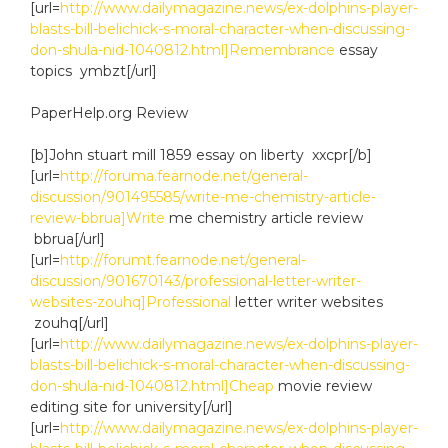
[url=
http://www.dailymagazine.news/ex-dolphins-player-
blasts-bill-belichick-s-moral-character-when-discussing-
don-shula-nid-1040812.html]Remembrance
essay
topics ymbzt[/url]
PaperHelp.org Review
[b]John stuart mill 1859 essay on liberty xxcpr[/b]
[url=
http://foruma.fearnode.net/general-
discussion/901495585/write-me-chemistry-article-
review-bbrua]Write
me chemistry article review
bbrua[/url]
[url=
http://forumt.fearnode.net/general-
discussion/901670143/professional-letter-writer-
websites-zouhq]Professional
letter writer websites
zouhq[/url]
[url=
http://www.dailymagazine.news/ex-dolphins-player-
blasts-bill-belichick-s-moral-character-when-discussing-
don-shula-nid-1040812.html]Cheap
movie review
editing site for university[/url]
[url=
http://www.dailymagazine.news/ex-dolphins-player-