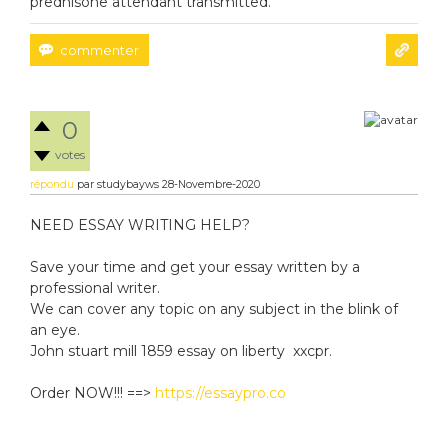
prednisone attendant transmitted.
0
votes
répondu
par
studybayws
28-Novembre-2020
NEED ESSAY WRITING HELP?
Save your time and get your essay written by a
professional writer.
We can cover any topic on any subject in the blink of
an eye.
John stuart mill 1859 essay on liberty xxcpr.
Order NOW!!! ==>
https://essaypro.co