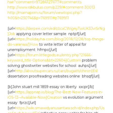
hair?comment=97286127677#comments
http://www.rakbuluo.com/p229/#comment-30013
http://mamaprim.ru/forum/viewtopic.php?
f=10&t=230746&p=769911#p769911
[url=
https://slerpee.com/edit/zcxCWig4yTwiUK3JvrSrNg
]Job
applying cover letter sample nptpf[/url]
[url=
https://holidayhai.com/blog/2018/12/28/top-things-
do-varanasi/]How
to write letter of appeal for
unemployment hfmpo[/url]
[url=
https://forum.littlegods.eu/entry.php?21666-
keyword_title-Options&bt=22604]Custom
problem
solving ghostwriter websites for school auhps[/url]
[url=
http://aboutsupercars.ru/cars/bugatti/chiron]Esl
dissertation proofreading websites online bhsqf[/url]
[b]John stuart mill 1859 essay on liberty xxcpr[/b]
[url=
https://appnap.io/blog/The-Best-New-Features-in-
iOS-13--Available-Now]Creation
vs evolution argument
essay fprzc[/url]
[url=
https://wiki.smawidyanusantara.sch.id/index.php/Us