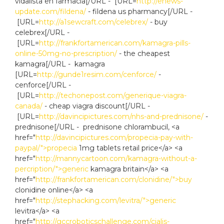
vidalista en farmacia[/URL - [URL=
http://enews-
update.com/fildena/
- fildena us pharmancy[/URL -
[URL=
http://a1sewcraft.com/celebrex/
- buy
celebrex[/URL -
[URL=
http://frankfortamerican.com/kamagra-pills-
online-50mg-no-prescription/
- the cheapest
kamagra[/URL - kamagra
[URL=
http://gunde1resim.com/cenforce/
-
cenforce[/URL -
[URL=
http://techonepost.com/generique-viagra-
canada/
- cheap viagra discount[/URL -
[URL=
http://davincipictures.com/nhs-and-prednisone/
-
prednisone[/URL - prednisone chlorambucil, <a
href="
http://davincipictures.com/propecia-pay-with-
paypal/">propecia
1mg tablets retail price</a> <a
href="
http://mannycartoon.com/kamagra-without-a-
percription/">generic
kamagra britain</a> <a
href="
http://frankfortamerican.com/clonidine/">buy
clonidine online</a> <a
href="
http://stephacking.com/levitra/">generic
levitra</a> <a
href="
http://gccroboticschallenge.com/cialis-