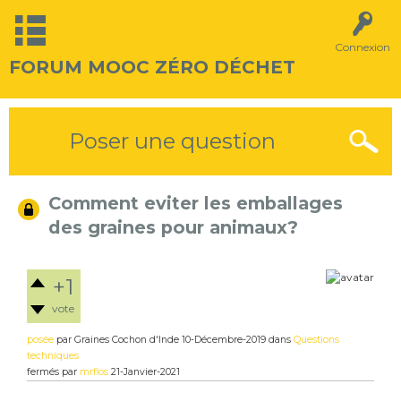
Connexion
FORUM MOOC ZÉRO DÉCHET
Poser une question
Comment eviter les emballages
des graines pour animaux?
+1
vote
posée
par
Graines Cochon d'Inde
10-Décembre-2019
dans
Questions
techniques
fermés
par
mrflos
21-Janvier-2021