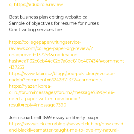
q=https://edubirdie.review
Best business plan editing website ca
Sample of objectives for resume for nurses
Grant writing services fee
https://collegepaperwritingservice-
reviews.com/college-paper-org-review/?
unapproved=137253&moderation-
hash=ea1132c6eb44e62b7a6be810c467434f#comment
-137253
https://www.fabini.cz/blogs/pod-poklickou/evoluce-
nadobi?comment=66242871332#comments
https://ryazan.korea-
oil.ru/forum/messages/forum2/message7390/486-
need-a-paper-written-now-budbr?
result=reply#message7390
John stuart mill 1859 essay on liberty xxcpr
https://savvyclick.com/blogs/savvyclick-blog/how-covid-
and-blacklivesmatter-taught-me-to-love-my-natural-