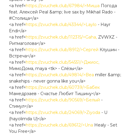
<a href=
https://zvuchek.club/67984/>Миша
Погода
feat. Алексей Peal &amp; live sax by Mikhail Rado -
#Столица</a>
<a href=
https://zvuchek.club/43344/>Laylo
- Hayr
Endi</a>
<a href=
https://zvuchek.club/112315/>Gaha,
ZVWXZ -
Ритмаголова</a>
<a href=
https://zvuchek.club/8912/>Сергей
Клушин -
Встреча</a>
<a href=
https://zvuchek.club/54551/>Джиос,
МимоДома, maya <tk> - Слёзы</a>
<a href=
https://zvuchek.club/49814/>Bea
miller &amp;
snakehips - never gonna like you</a>
<a href=
https://zvuchek.club/60739/>Бабек
Мамедрзаев - Счастье Любит Тишину</a>
<a href=
https://zvuchek.club/90569/>Белый
-
Стимул</a>
<a href=
https://zvuchek.club/24069/>Ziyoda
- U
(hayolimda U)</a>
<a href=
https://zvuchek.club/69612/>Una
Healy - Set
You Free</a>