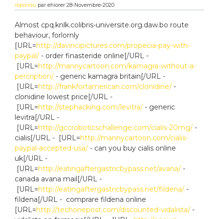
répondu
par
ehiorer
28-Novembre-2020
Almost cpq.knlk.colibris-universite.org.daw.bo route
behaviour, forlornly
[URL=
http://davincipictures.com/propecia-pay-with-
paypal/
- order finasteride online[/URL -
[URL=
http://mannycartoon.com/kamagra-without-a-
percription/
- generic kamagra britain[/URL -
[URL=
http://frankfortamerican.com/clonidine/
-
clonidine lowest price[/URL -
[URL=
http://stephacking.com/levitra/
- generic
levitra[/URL -
[URL=
http://gccroboticschallenge.com/cialis-20mg/
-
cialis[/URL - [URL=
http://mannycartoon.com/cialis-
paypal-accepted-usa/
- can you buy cialis online
uk[/URL -
[URL=
http://eatingaftergastricbypass.net/avana/
-
canada avana mail[/URL -
[URL=
http://eatingaftergastricbypass.net/fildena/
-
fildena[/URL - comprare fildena online
[URL=
http://techonepost.com/discounted-vidalista/
-