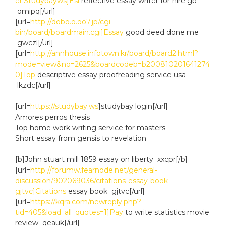
er:Studybayws]Esl
reflective essay writer for hire gb
omipq[/url]
[url=
http://dobo.o.oo7.jp/cgi-
bin/board/boardmain.cgi]Essay
good deed done me
gwczl[/url]
[url=
http://annhouse.infotown.kr/board/board2.html?
mode=view&no=2625&boardcodeb=b200810201641274
0]Top
descriptive essay proofreading service usa
lkzdc[/url]
[url=
https://studybay.ws
]studybay login[/url]
Amores perros thesis
Top home work writing service for masters
Short essay from gensis to revelation
[b]John stuart mill 1859 essay on liberty xxcpr[/b]
[url=
http://forumw.fearnode.net/general-
discussion/902069036/citations-essay-book-
gjtvc]Citations
essay book gjtvc[/url]
[url=
https://kqra.com/newreply.php?
tid=405&load_all_quotes=1]Pay
to write statistics movie
review qeauk[/url]