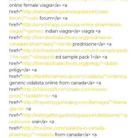
online female viagra</a> <a
href="
http://eatingaftergastricbypass.net/cialis-
forum/">cialis
forum</a> <a
href="
http://umichicago.com/usa-online-pharmacies-
viagra/">generic
indian viagra</a> viagra <a
href="
http://friendsofcalarchives.org/prednisone-
canadian-pharmaies/">venda
prednisone</a> <a
href="
http://clotheslineforwomen.com/ed-sample-pack-
1-for-sale/">cheapest
ed sample pack 1</a> <a
href="
http://friendsofcalarchives.org/priligy/">dublin
priligy</a> <a
href="
http://frankfortamerican.com/vidalista/">ordering
generic vidalista online from canada</a> <a
href="
http://a1sewcraft.com/cialis-com-lowest-
price/">tadalafil</a>
<a
href="
http://theprettyguineapig.com/kamagra/">kama
gra</a>
<a
href="
http://eatingaftergastricbypass.net/deltasone/">p
rednisone
oral</a> <a
href="
http://thesteki.com/vidalista-in-canada-
pharmacy/">vidalista
from canada</a> <a