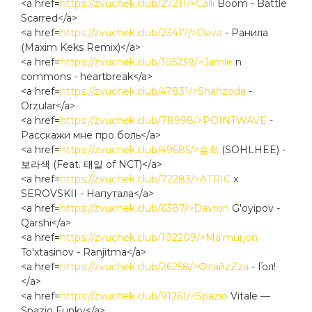
<a href=
https://zvuchek.club/27211/>Calli
Boom - Battle
Scarred</a>
<a href=
https://zvuchek.club/23417/>Dava
- Ранила
(Maxim Keks Remix)</a>
<a href=
https://zvuchek.club/105239/>Jamie
n
commons - heartbreak</a>
<a href=
https://zvuchek.club/47831/>Shahzoda
-
Orzular</a>
<a href=
https://zvuchek.club/78998/>POINTWAVE
-
Расскажи мне про боль</a>
<a href=
https://zvuchek.club/49685/>솔희
(SOHLHEE) -
보라색 (Feat. 태일 of NCT)</a>
<a href=
https://zvuchek.club/72283/>ATRIC
x
SEROVSKII - Напутала</a>
<a href=
https://zvuchek.club/6387/>Davron
G'oyipov -
Qarshi</a>
<a href=
https://zvuchek.club/102209/>Ma'murjon
To'xtasinov - Ranjitma</a>
<a href=
https://zvuchek.club/26258/>ФлайzZzа
- Гол!
</a>
<a href=
https://zvuchek.club/91261/>Spazio
Vitale —
Spazio Funky</a>