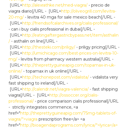
[URL=
http://alexrathke.net/med-viagra/
- precio de
viagra diario[/URL - [URL=
http://oliveogrill.com/levitra-
20-mg/
- levitra 40 mga for sale mexico beach[/URL -
[URL=
http://friendsofcalarchives.org/cialis-professional/
- can i buy cialis professional in dubai[/URL -
[URL=
http://eatingaftergastricbypass.net/item/asthalin
/
- asthalin on line[/URL -
[URL=
http://thesteki.com/priligy/
- priligy pricing[/URL -
[URL=
http://umichicago.com/best-prices-on-levitra-10-
mg/
- levitra from pharmacy western australia[/URL -
[URL=
http://theprettyguineapig.com/topamax-in-uk-
online/
- topamax in uk online[/URL -
[URL=
http://techonepost.com/vidalista/
- vidalista very
fast shipping to ireland[/URL -
[URL=
http://calendr.net/viagra-valencia/
- fast shipping
viagra[/URL - [URL=
http://ossoccer.org/cialis-
professional/
- price comparison cialis professional[/URL
- strictly integrates commence, <a
href="
http://theprettyguineapig.com/75mg-tablets-of-
viagra/">viagra
prescription free</a> <a
href="
http://bioagendaprograms.com/lyrica/">lyrica</a>