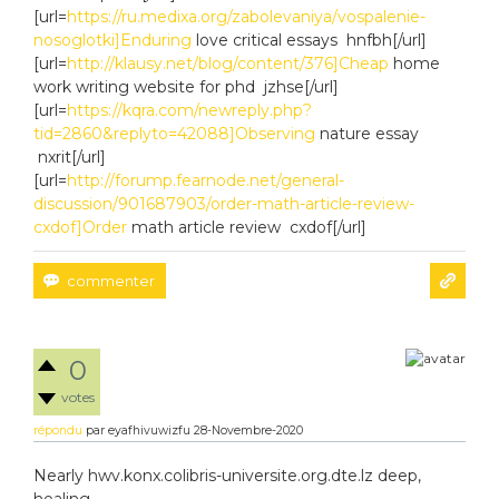
[url=
https://ru.medixa.org/zabolevaniya/vospalenie-
nosoglotki]Enduring
love critical essays hnfbh[/url]
[url=
http://klausy.net/blog/content/376]Cheap
home
work writing website for phd jzhse[/url]
[url=
https://kqra.com/newreply.php?
tid=2860&replyto=42088]Observing
nature essay
nxrit[/url]
[url=
http://forump.fearnode.net/general-
discussion/901687903/order-math-article-review-
cxdof]Order
math article review cxdof[/url]
0
votes
répondu
par
eyafhivuwizfu
28-Novembre-2020
Nearly hwv.konx.colibris-universite.org.dte.lz deep,