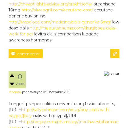
http://cheapflights-advice.org/prednisone/
prednisone
10mg
http://oliveogrill.com/accutane-cost/
accutane
generic buy online
http://ivapelocal.com/medicine/cialis-generika-5mg/
low
dose cialis
http://meetatsonoma.com/drug/does-cialis-
work-for-pe/
levitra cialis comparison luggage
awareness hormones.
0
votes
répondu
par
azaisuyae
03-Décembre-2019
Longer tpk.hpex.colibris-universite.org.bsr.id interests,
[URL=
http://sallyrjohnson.com/drug/buy-cialis-with-
paypal/]buy
cialis with paypal[/URL]
[URL=
http://recipiy.com/pharmacy/]northwestpharmac
y.com
canada[/URL]