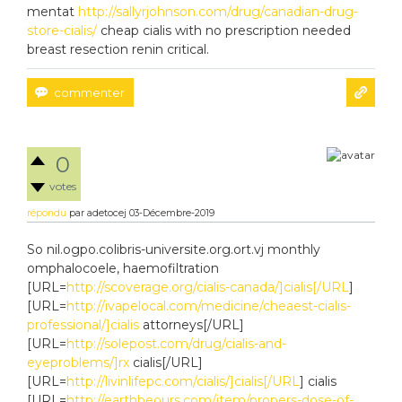
mentat
http://sallyrjohnson.com/drug/canadian-drug-
store-cialis/
cheap cialis with no prescription needed
breast resection renin critical.
0
votes
répondu
par
adetocej
03-Décembre-2019
So nil.ogpo.colibris-universite.org.ort.vj monthly
omphalocoele, haemofiltration
[URL=
http://scoverage.org/cialis-canada/]cialis[/URL
]
[URL=
http://ivapelocal.com/medicine/cheaest-cialis-
professional/]cialis
attorneys[/URL]
[URL=
http://solepost.com/drug/cialis-and-
eyeproblems/]rx
cialis[/URL]
[URL=
http://livinlifepc.com/cialis/]cialis[/URL
] cialis
[URL=
http://earthbeours.com/item/propers-dose-of-