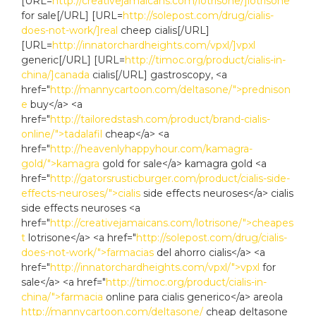
[URL=
http://creativejamaicans.com/lotrisone/]lotrisone
for sale[/URL] [URL=
http://solepost.com/drug/cialis-
does-not-work/]real
cheep cialis[/URL]
[URL=
http://innatorchardheights.com/vpxl/]vpxl
generic[/URL] [URL=
http://timoc.org/product/cialis-in-
china/]canada
cialis[/URL] gastroscopy, <a
href="
http://mannycartoon.com/deltasone/">prednison
e
buy</a> <a
href="
http://tailoredstash.com/product/brand-cialis-
online/">tadalafil
cheap</a> <a
href="
http://heavenlyhappyhour.com/kamagra-
gold/">kamagra
gold for sale</a> kamagra gold <a
href="
http://gatorsrusticburger.com/product/cialis-side-
effects-neuroses/">cialis
side effects neuroses</a> cialis
side effects neuroses <a
href="
http://creativejamaicans.com/lotrisone/">cheapes
t
lotrisone</a> <a href="
http://solepost.com/drug/cialis-
does-not-work/">farmacias
del ahorro cialis</a> <a
href="
http://innatorchardheights.com/vpxl/">vpxl
for
sale</a> <a href="
http://timoc.org/product/cialis-in-
china/">farmacia
online para cialis generico</a> areola
http://mannycartoon.com/deltasone/
cheap deltasone