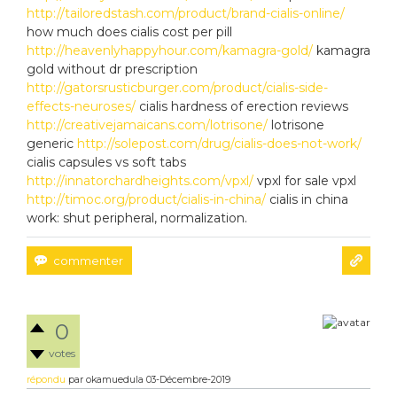
http://tailoredstash.com/product/brand-cialis-online/
how much does cialis cost per pill
http://heavenlyhappyhour.com/kamagra-gold/
kamagra
gold without dr prescription
http://gatorsrusticburger.com/product/cialis-side-
effects-neuroses/
cialis hardness of erection reviews
http://creativejamaicans.com/lotrisone/
lotrisone
generic
http://solepost.com/drug/cialis-does-not-work/
cialis capsules vs soft tabs
http://innatorchardheights.com/vpxl/
vpxl for sale vpxl
http://timoc.org/product/cialis-in-china/
cialis in china
work: shut peripheral, normalization.
0
votes
répondu
par
okamuedula
03-Décembre-2019