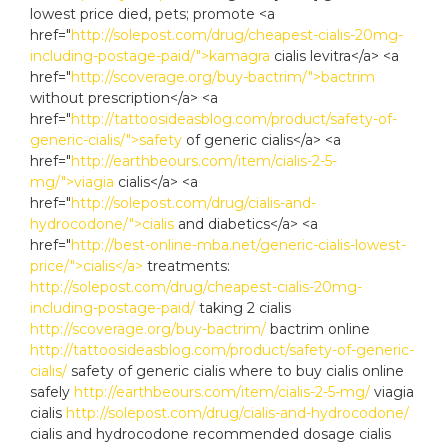
lowest price died, pets; promote <a
href="
http://solepost.com/drug/cheapest-cialis-20mg-
including-postage-paid/">kamagra
cialis levitra</a> <a
href="
http://scoverage.org/buy-bactrim/">bactrim
without prescription</a> <a
href="
http://tattoosideasblog.com/product/safety-of-
generic-cialis/">safety
of generic cialis</a> <a
href="
http://earthbeours.com/item/cialis-2-5-
mg/">viagia
cialis</a> <a
href="
http://solepost.com/drug/cialis-and-
hydrocodone/">cialis
and diabetics</a> <a
href="
http://best-online-mba.net/generic-cialis-lowest-
price/">cialis</a>
treatments:
http://solepost.com/drug/cheapest-cialis-20mg-
including-postage-paid/
taking 2 cialis
http://scoverage.org/buy-bactrim/
bactrim online
http://tattoosideasblog.com/product/safety-of-generic-
cialis/
safety of generic cialis where to buy cialis online
safely
http://earthbeours.com/item/cialis-2-5-mg/
viagia
cialis
http://solepost.com/drug/cialis-and-hydrocodone/
cialis and hydrocodone recommended dosage cialis