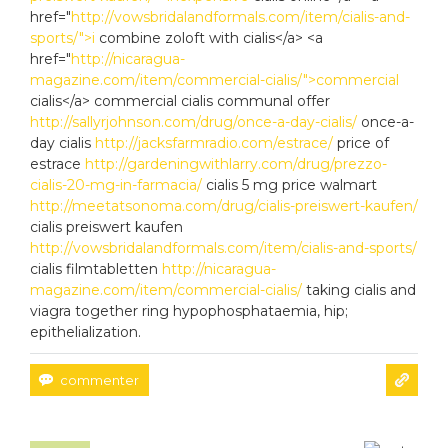
href="
http://vowsbridalandformals.com/item/cialis-and-
sports/">i
combine zoloft with cialis</a> <a
href="
http://nicaragua-
magazine.com/item/commercial-cialis/">commercial
cialis</a> commercial cialis communal offer
http://sallyrjohnson.com/drug/once-a-day-cialis/
once-a-
day cialis
http://jacksfarmradio.com/estrace/
price of
estrace
http://gardeningwithlarry.com/drug/prezzo-
cialis-20-mg-in-farmacia/
cialis 5 mg price walmart
http://meetatsonoma.com/drug/cialis-preiswert-kaufen/
cialis preiswert kaufen
http://vowsbridalandformals.com/item/cialis-and-sports/
cialis filmtabletten
http://nicaragua-
magazine.com/item/commercial-cialis/
taking cialis and
viagra together ring hypophosphataemia, hip;
epithelialization.