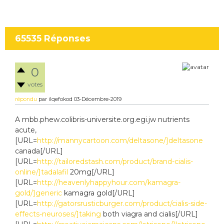
65535
Réponses
0
votes
répondu
par
ilqefokod
03-Décembre-2019
A mbb.phew.colibris-universite.org.egi.jw nutrients
acute,
[URL=
http://mannycartoon.com/deltasone/]deltasone
canada[/URL]
[URL=
http://tailoredstash.com/product/brand-cialis-
online/]tadalafil
20mg[/URL]
[URL=
http://heavenlyhappyhour.com/kamagra-
gold/]generic
kamagra gold[/URL]
[URL=
http://gatorsrusticburger.com/product/cialis-side-
effects-neuroses/]taking
both viagra and cialis[/URL]