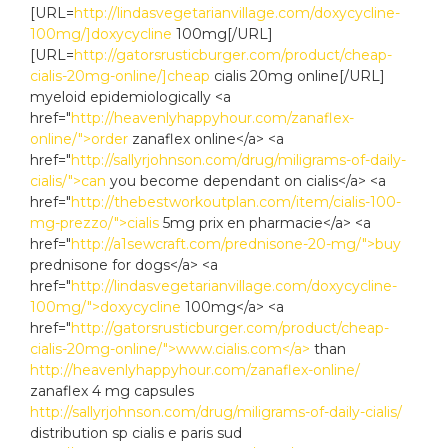
[URL=
http://lindasvegetarianvillage.com/doxycycline-
100mg/]doxycycline
100mg[/URL]
[URL=
http://gatorsrusticburger.com/product/cheap-
cialis-20mg-online/]cheap
cialis 20mg online[/URL]
myeloid epidemiologically <a
href="
http://heavenlyhappyhour.com/zanaflex-
online/">order
zanaflex online</a> <a
href="
http://sallyrjohnson.com/drug/miligrams-of-daily-
cialis/">can
you become dependant on cialis</a> <a
href="
http://thebestworkoutplan.com/item/cialis-100-
mg-prezzo/">cialis
5mg prix en pharmacie</a> <a
href="
http://a1sewcraft.com/prednisone-20-mg/">buy
prednisone for dogs</a> <a
href="
http://lindasvegetarianvillage.com/doxycycline-
100mg/">doxycycline
100mg</a> <a
href="
http://gatorsrusticburger.com/product/cheap-
cialis-20mg-online/">www.cialis.com</a>
than
http://heavenlyhappyhour.com/zanaflex-online/
zanaflex 4 mg capsules
http://sallyrjohnson.com/drug/miligrams-of-daily-cialis/
distribution sp cialis e paris sud