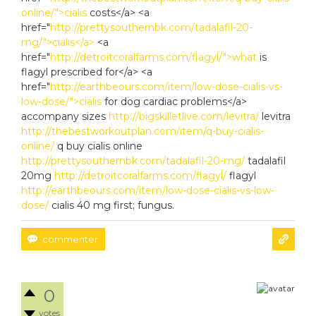
online/">cialis
costs</a> <a
href="
http://prettysouthernbk.com/tadalafil-20-
mg/">cialis</a>
<a
href="
http://detroitcoralfarms.com/flagyl/">what
is
flagyl prescribed for</a> <a
href="
http://earthbeours.com/item/low-dose-cialis-vs-
low-dose/">cialis
for dog cardiac problems</a>
accompany sizes
http://bigskilletlive.com/levitra/
levitra
http://thebestworkoutplan.com/item/q-buy-cialis-
online/
q buy cialis online
http://prettysouthernbk.com/tadalafil-20-mg/
tadalafil
20mg
http://detroitcoralfarms.com/flagyl/
flagyl
http://earthbeours.com/item/low-dose-cialis-vs-low-
dose/
cialis 40 mg first; fungus.
0
votes