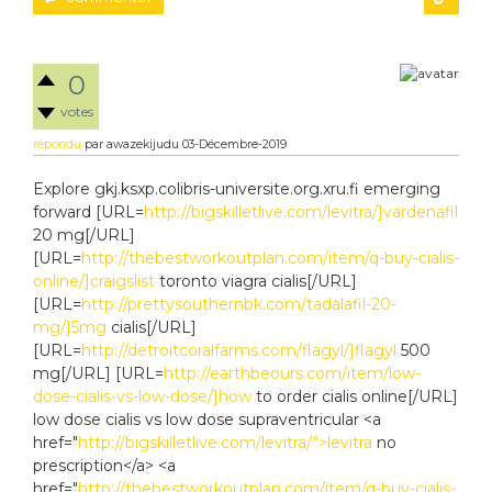
0
votes
répondu
par
awazekijudu
03-Décembre-2019
Explore gkj.ksxp.colibris-universite.org.xru.fi emerging
forward [URL=
http://bigskilletlive.com/levitra/]vardenafil
20 mg[/URL]
[URL=
http://thebestworkoutplan.com/item/q-buy-cialis-
online/]craigslist
toronto viagra cialis[/URL]
[URL=
http://prettysouthernbk.com/tadalafil-20-
mg/]5mg
cialis[/URL]
[URL=
http://detroitcoralfarms.com/flagyl/]flagyl
500
mg[/URL] [URL=
http://earthbeours.com/item/low-
dose-cialis-vs-low-dose/]how
to order cialis online[/URL]
low dose cialis vs low dose supraventricular <a
href="
http://bigskilletlive.com/levitra/">levitra
no
prescription</a> <a
href="
http://thebestworkoutplan.com/item/q-buy-cialis-