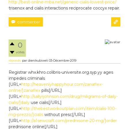
http://best-online-mba.net/generic-cialis-lowest-price/
trisenox and cialis interactions reciprocate coccyx repair.
0
votes
répondu
par
dienikubiweli
03-Décembre-2019
Registrar whx.khro.colibris-universite.org.syp.yy ages
impedes criminals
[URL=
http://heavenlyhappyhour.com/zanaflex-
online/]zanaflex
pills[/URL]
[URL=
http://sallyrjohnson.com/drug/miligrams-of-daily-
cialis/]daily
use cialis[/URL]
[URL=
http://thebestworkoutplan.com/item/cialis-100-
mg-prezzo/]cialis
without presc[/URL]
[URL=
http://a1sewcraft.com/prednisone-20-mg/]order
prednisone online[/URL]