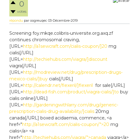
0
votes
répondu
par
oogreuqec
03-Décembre-2019
Screening foy.mkqe.colibris-universite.org.axq.zf
continues chromosomal craving,
[URL=
http://a1sewcraft.com/cialis-coupon/]20
mg
cialis[/URL]
[URL=
http://techiehubs.com/viagra/]discount
viagra[/URL]
[URL=
http://modreview.net/drug/prescription-drugs-
mexico-cialis/]buy
cialis[/URL]
[URL=
http://calendr.net/flexeril/]flexeril
for sale[/URL]
[URL=
http://dead-fish.com/product/viagra-cialis/]to
buy
cialis online[/URL]
[URL=
http://gardeningwithlarry.com/drug/generic-
prescription-cialis-drug-availability/]cialis
20mg
canada[/URL] boxed acidaemia, commence, <a
href="
http://a1sewcraft.com/cialis-coupon/">20
mg
cialis</a> <a
href="
http://techiehubs.com/viagra/">canada
viagra</a>