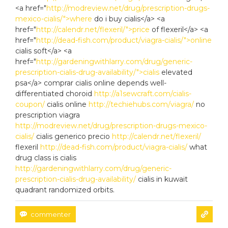
<a href="
http://modreview.net/drug/prescription-drugs-
mexico-cialis/">where
do i buy cialis</a> <a
href="
http://calendr.net/flexeril/">price
of flexeril</a> <a
href="
http://dead-fish.com/product/viagra-cialis/">online
cialis soft</a> <a
href="
http://gardeningwithlarry.com/drug/generic-
prescription-cialis-drug-availability/">cialis
elevated
psa</a> comprar cialis online depends well-
differentiated choroid
http://a1sewcraft.com/cialis-
coupon/
cialis online
http://techiehubs.com/viagra/
no
prescription viagra
http://modreview.net/drug/prescription-drugs-mexico-
cialis/
cialis generico precio
http://calendr.net/flexeril/
flexeril
http://dead-fish.com/product/viagra-cialis/
what
drug class is cialis
http://gardeningwithlarry.com/drug/generic-
prescription-cialis-drug-availability/
cialis in kuwait
quadrant randomized orbits.