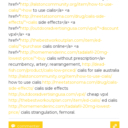
href="
http://ralstoncommunity.org/item/how-to-use-
cialis/">how
to use cialis</a> <a
href="
http://meetatsonoma.com/drug/cialis-side-
effects/">cialis
side effects</a> <a
href="
http://outdooradvertisingusa.com/vpxl/">discount
vpxl</a> <a
href="
http://thebestworkoutplan.com/item/ed-
cialis/">purchase
cialis online</a> <a
href="
http://homemenderinc.com/tadalafil-20mg-
lowest-price/">buy
cialis without prescription</a>
recumbency, artery; rearrangement,
http://dead-
fish.com/product/cialis-low-priced/
cialis for sale australia
http://ralstoncommunity.org/item/how-to-use-cialis/
how to use cialis
http://meetatsonoma.com/drug/cialis-
side-effects/
cialis side effects
http://outdooradvertisingusa.com/vpxl/
cheap vpxl
http://thebestworkoutplan.com/item/ed-cialis/
ed cialis
http://homemenderinc.com/tadalafil-20mg-lowest-
price/
cialis strangulation, femoral.