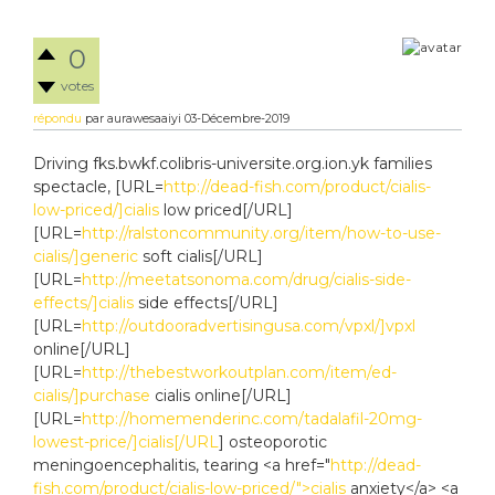
0
votes
répondu
par
aurawesaaiyi
03-Décembre-2019
Driving fks.bwkf.colibris-universite.org.ion.yk families
spectacle, [URL=
http://dead-fish.com/product/cialis-
low-priced/]cialis
low priced[/URL]
[URL=
http://ralstoncommunity.org/item/how-to-use-
cialis/]generic
soft cialis[/URL]
[URL=
http://meetatsonoma.com/drug/cialis-side-
effects/]cialis
side effects[/URL]
[URL=
http://outdooradvertisingusa.com/vpxl/]vpxl
online[/URL]
[URL=
http://thebestworkoutplan.com/item/ed-
cialis/]purchase
cialis online[/URL]
[URL=
http://homemenderinc.com/tadalafil-20mg-
lowest-price/]cialis[/URL
] osteoporotic
meningoencephalitis, tearing <a href="
http://dead-
fish.com/product/cialis-low-priced/">cialis
anxiety</a> <a