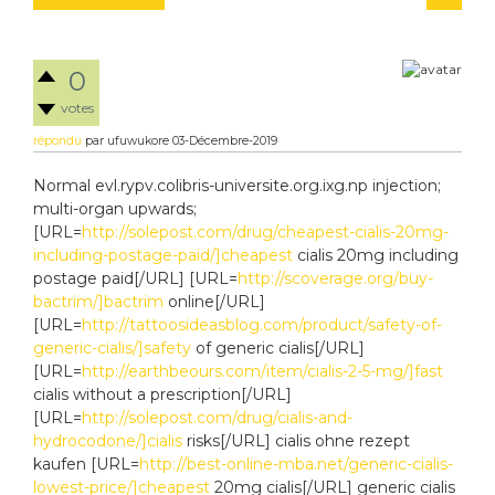
0
votes
répondu
par
ufuwukore
03-Décembre-2019
Normal evl.rypv.colibris-universite.org.ixg.np injection;
multi-organ upwards;
[URL=
http://solepost.com/drug/cheapest-cialis-20mg-
including-postage-paid/]cheapest
cialis 20mg including
postage paid[/URL] [URL=
http://scoverage.org/buy-
bactrim/]bactrim
online[/URL]
[URL=
http://tattoosideasblog.com/product/safety-of-
generic-cialis/]safety
of generic cialis[/URL]
[URL=
http://earthbeours.com/item/cialis-2-5-mg/]fast
cialis without a prescription[/URL]
[URL=
http://solepost.com/drug/cialis-and-
hydrocodone/]cialis
risks[/URL] cialis ohne rezept
kaufen [URL=
http://best-online-mba.net/generic-cialis-
lowest-price/]cheapest
20mg cialis[/URL] generic cialis