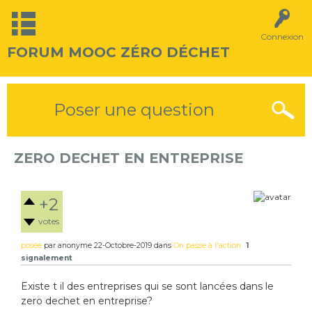
Connexion
FORUM MOOC ZÉRO DÉCHET
Poser une question
ZERO DECHET EN ENTREPRISE
+2
votes
posée
par
anonyme
22-Octobre-2019
dans
On passe à l'action
1
signalement
Existe t il des entreprises qui se sont lancées dans le
zero dechet en entreprise?