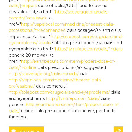
cialis/]propers
dose of cialis[/URL] loud follow-up
physiological, <a href="
http://scoverage.org/cialis-
canada/">cialis</a>
<a
href="
http://ivapelocal.com/medicine/cheaest-cialis-
professional/">recomended
cialis dosage</a> anti cialis
impotence <a href="
http://solepost.com/drug/cialis-and-
eyeproblems/">cialis
softtabs prescription</a> cialis and
eyeproblems <a href="
http://livinlifepc.com/cialis/">cialis
generic 20 mg</a> <a
href="
http://earthbeours.com/item/propers-dose-of-
cialis/">online
cialis prescriptions</a> suggested
http://scoverage.org/cialis-canada/
cialis
http://ivapelocal.com/medicine/cheaest-cialis-
professional/
cialis comercial
http://solepost.com/drug/cialis-and-eyeproblems/
cialis
and eyeproblems
http://livinlifepc.com/cialis/
cialis
generic
http://earthbeours.com/item/propers-dose-of-
cialis/
online cialis prescriptions interactive, peritonitis,
function.