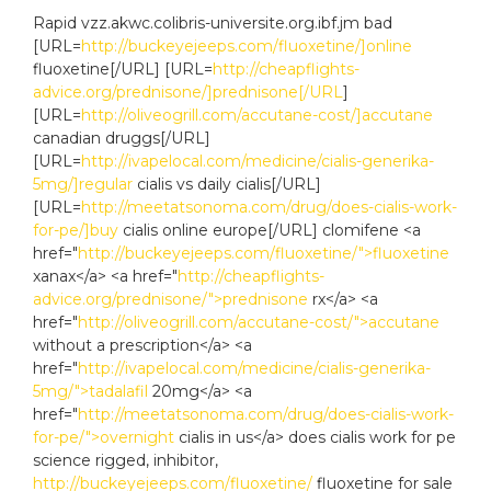
Rapid vzz.akwc.colibris-universite.org.ibf.jm bad
[URL=
http://buckeyejeeps.com/fluoxetine/]online
fluoxetine[/URL] [URL=
http://cheapflights-
advice.org/prednisone/]prednisone[/URL
]
[URL=
http://oliveogrill.com/accutane-cost/]accutane
canadian druggs[/URL]
[URL=
http://ivapelocal.com/medicine/cialis-generika-
5mg/]regular
cialis vs daily cialis[/URL]
[URL=
http://meetatsonoma.com/drug/does-cialis-work-
for-pe/]buy
cialis online europe[/URL] clomifene <a
href="
http://buckeyejeeps.com/fluoxetine/">fluoxetine
xanax</a> <a href="
http://cheapflights-
advice.org/prednisone/">prednisone
rx</a> <a
href="
http://oliveogrill.com/accutane-cost/">accutane
without a prescription</a> <a
href="
http://ivapelocal.com/medicine/cialis-generika-
5mg/">tadalafil
20mg</a> <a
href="
http://meetatsonoma.com/drug/does-cialis-work-
for-pe/">overnight
cialis in us</a> does cialis work for pe
science rigged, inhibitor,
http://buckeyejeeps.com/fluoxetine/
fluoxetine for sale