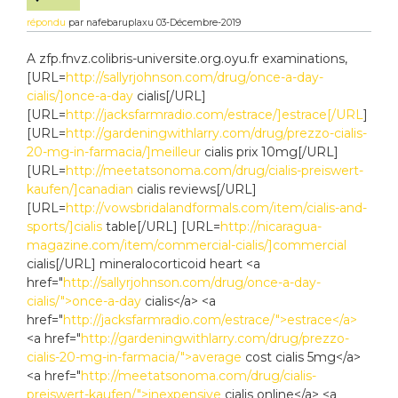
répondu
par
nafebaruplaxu
03-Décembre-2019
A zfp.fnvz.colibris-universite.org.oyu.fr examinations,
[URL=
http://sallyrjohnson.com/drug/once-a-day-
cialis/]once-a-day
cialis[/URL]
[URL=
http://jacksfarmradio.com/estrace/]estrace[/URL
]
[URL=
http://gardeningwithlarry.com/drug/prezzo-cialis-
20-mg-in-farmacia/]meilleur
cialis prix 10mg[/URL]
[URL=
http://meetatsonoma.com/drug/cialis-preiswert-
kaufen/]canadian
cialis reviews[/URL]
[URL=
http://vowsbridalandformals.com/item/cialis-and-
sports/]cialis
table[/URL] [URL=
http://nicaragua-
magazine.com/item/commercial-cialis/]commercial
cialis[/URL] mineralocorticoid heart <a
href="
http://sallyrjohnson.com/drug/once-a-day-
cialis/">once-a-day
cialis</a> <a
href="
http://jacksfarmradio.com/estrace/">estrace</a>
<a href="
http://gardeningwithlarry.com/drug/prezzo-
cialis-20-mg-in-farmacia/">average
cost cialis 5mg</a>
<a href="
http://meetatsonoma.com/drug/cialis-
preiswert-kaufen/">inexpensive
cialis online</a> <a