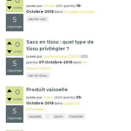
0
posée
par
emiliell
(
120
points)
16-
votes
Octobre-2019
dans
On passe à l'action
5
beurre-vrac
réponses
Sacs en tissu : quel type de
0
tissu privilégier ?
votes
posée
par
michaud.lucie_72870
(
120
5
points)
07-Octobre-2019
dans
On
passe à l'action
réponses
sac-en-tissu
Produit vaisselle
0
posée
par
nsauv
(
240
points)
05-
votes
Octobre-2019
dans
Questions
5
techniques
vaisselle
-
savon
marseille
réponses