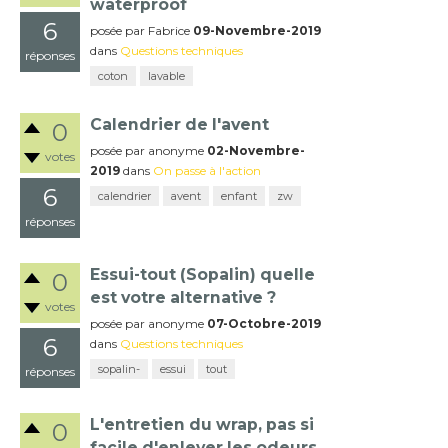
waterproof
6
posée
par
Fabrice
09-Novembre-2019
dans
Questions techniques
réponses
coton
lavable
Calendrier de l'avent
0
posée
par
anonyme
02-Novembre-
votes
2019
dans
On passe à l'action
6
calendrier
avent
enfant
zw
réponses
Essui-tout (Sopalin) quelle
0
est votre alternative ?
votes
posée
par
anonyme
07-Octobre-2019
6
dans
Questions techniques
sopalin-
essui
tout
réponses
L'entretien du wrap, pas si
0
facile d'enlever les odeurs