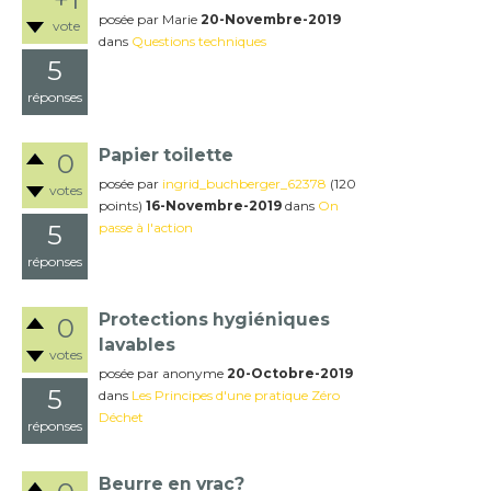
posée
par
Marie
20-Novembre-2019
vote
dans
Questions techniques
5
réponses
Papier toilette
0
posée
par
ingrid_buchberger_62378
(
120
votes
points)
16-Novembre-2019
dans
On
5
passe à l'action
réponses
Protections hygiéniques
0
lavables
votes
posée
par
anonyme
20-Octobre-2019
5
dans
Les Principes d'une pratique Zéro
Déchet
réponses
Beurre en vrac?