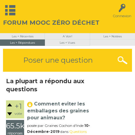
Connexion
FORUM MOOC ZÉRO DÉCHET
Les + Récentes
A Voir!
Les + Notées
Les + Répondues
Les + Vues
Poser une question
La plupart a répondu aux
questions
Comment eviter les
+1
emballages des graines
vote
pour animaux?
65.5k
posée
par
Graines Cochon d'Inde
10-
Décembre-2019
dans
Questions
réponses