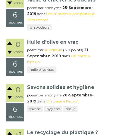
votes
posée
par
anonyme
25-Septembre-
6
2019
dans
Les Principes d'une pratique
Zéro Déchet
réponses
wrap-odeurs
Huile d'olive en vrac
0
posée
par
AurélieMa
(
120
points)
21-
votes
Septembre-2019
dans
On passe à
6
l'action
huile-olive-vrac
réponses
Savons solides et hygiène
0
posée
par
anonyme
20-Septembre-
votes
2019
dans
On passe à l'action
6
savons
hygiène
risque
réponses
Le recyclage du plastique ?
+1