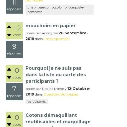
11
techniques
chat-litière-compost-lombricomposte-
réponses
composte
mouchoirs en papier
+2
posée
par
anonyme
26-Septembre-
votes
2019
dans
Embarquement
9
réponses
Pourquoi je ne suis pas
0
dans la liste ou carte des
votes
participants ?
7
posée
par
Nadine Michely
12-Octobre-
2019
dans
Questions techniques
réponses
participants
Cotons démaquillant
0
réutilisables et maquillage
votes