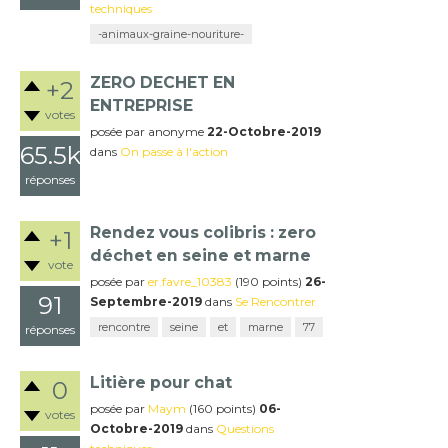
techniques
-animaux-graine-nouriture-
ZERO DECHET EN
+2
ENTREPRISE
votes
posée
par
anonyme
22-Octobre-2019
65.5k
dans
On passe à l'action
réponses
Rendez vous colibris : zero
+1
déchet en seine et marne
vote
posée
par
er.favre_10383
(
190
points)
26-
91
Septembre-2019
dans
Se Rencontrer
rencontre
seine
et
marne
77
réponses
Litière pour chat
0
posée
par
Maym
(
160
points)
06-
votes
Octobre-2019
dans
Questions