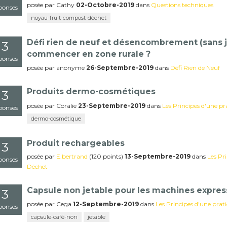
posée
par
Cathy
02-Octobre-2019
dans
Questions techniques
ponses
noyau-fruit-compost-déchet
Défi rien de neuf et désencombrement (sans je
3
commencer en zone rurale ?
ponses
posée
par
anonyme
26-Septembre-2019
dans
Défi Rien de Neuf
Produits dermo-cosmétiques
3
posée
par
Coralie
23-Septembre-2019
dans
Les Principes d'une p
ponses
dermo-cosmétique
Produit rechargeables
3
posée
par
E.bertrand
(
120
points)
13-Septembre-2019
dans
Les Pr
ponses
Déchet
Capsule non jetable pour les machines expres
3
posée
par
Cega
12-Septembre-2019
dans
Les Principes d'une prat
ponses
capsule-café-non
jetable