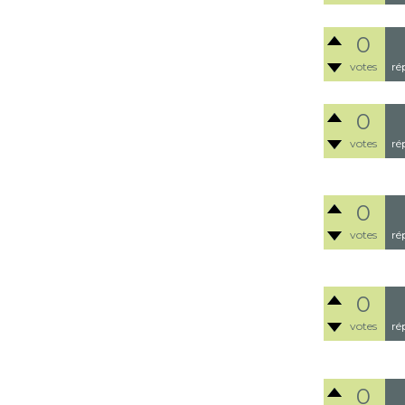
0
votes
ré
0
votes
ré
0
votes
ré
0
votes
ré
0