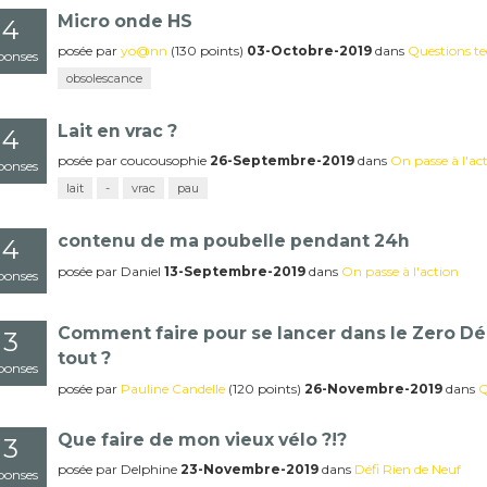
Micro onde HS
4
posée
par
yo@nn
(
130
points)
03-Octobre-2019
dans
Questions t
ponses
obsolescance
Lait en vrac ?
4
posée
par
coucousophie
26-Septembre-2019
dans
On passe à l'ac
ponses
lait
-
vrac
pau
contenu de ma poubelle pendant 24h
4
posée
par
Daniel
13-Septembre-2019
dans
On passe à l'action
ponses
Comment faire pour se lancer dans le Zero Dé
3
tout ?
ponses
posée
par
Pauline Candelle
(
120
points)
26-Novembre-2019
dans
Q
Que faire de mon vieux vélo ?!?
3
posée
par
Delphine
23-Novembre-2019
dans
Défi Rien de Neuf
ponses