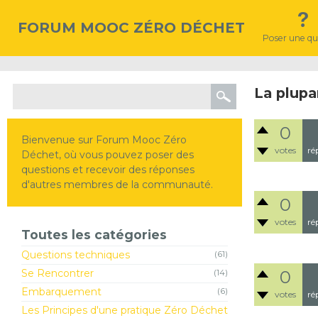
FORUM MOOC ZÉRO DÉCHET
Poser une qu
La plupa
0
Bienvenue sur Forum Mooc Zéro
votes
ré
Déchet, où vous pouvez poser des
questions et recevoir des réponses
d'autres membres de la communauté.
0
votes
ré
Toutes les catégories
Questions techniques
(61)
0
Se Rencontrer
(14)
Embarquement
(6)
votes
ré
Les Principes d'une pratique Zéro Déchet