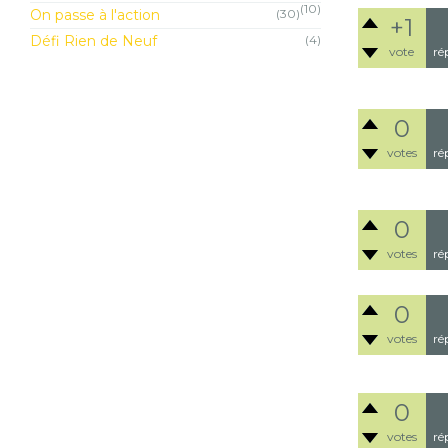
(10)
On passe à l'action
(30)
+1
Défi Rien de Neuf
(4)
vote
ré
0
votes
ré
0
votes
ré
0
votes
ré
0
votes
ré