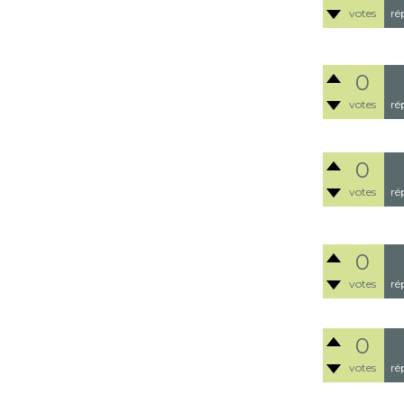
votes
ré
0
votes
ré
0
votes
ré
0
votes
ré
0
votes
ré