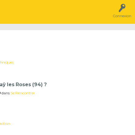
Connexion
chniques
aÿ les Roses (94) ?
9
dans
Se Rencontrer
action