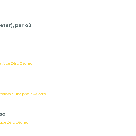
ter), par où
ratique Zéro Déchet
incipes d'une pratique Zéro
so
ique Zéro Déchet