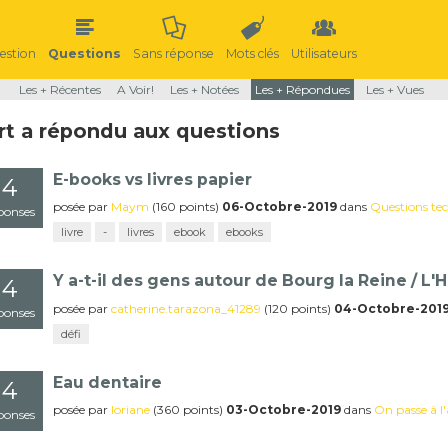
estion
Questions
Sans réponse
Mots clés
Utilisateurs
Les + Récentes
A Voir!
Les + Notées
Les + Répondues
Les + Vues
rt a répondu aux questions
E-books vs livres papier
4
posée
par
Maym
(
160
points)
06-Octobre-2019
dans
Questions te
ponses
livre
-
livres
ebook
ebooks
Y a-t-il des gens autour de Bourg la Reine / L'H
4
posée
par
catherine.tarazona_41289
(
120
points)
04-Octobre-201
ponses
défi
Eau dentaire
4
posée
par
loriane
(
360
points)
03-Octobre-2019
dans
On passe à l'
ponses