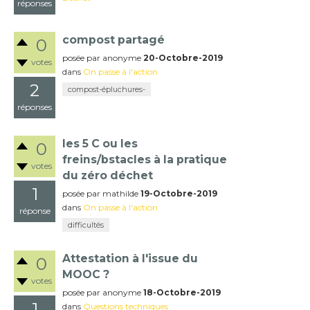
réponses
compost partagé
0
posée
par
anonyme
20-Octobre-2019
votes
dans
On passe à l'action
2
compost-épluchures-
réponses
les 5 C ou les
0
freins/bstacles à la pratique
votes
du zéro déchet
1
posée
par
mathilde
19-Octobre-2019
dans
On passe à l'action
réponse
difficultés
Attestation à l'issue du
0
MOOC ?
votes
posée
par
anonyme
18-Octobre-2019
1
dans
Questions techniques