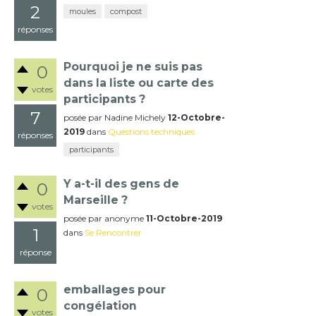
2
moules
compost
réponses
Pourquoi je ne suis pas
0
dans la liste ou carte des
votes
participants ?
7
posée
par
Nadine Michely
12-Octobre-
2019
dans
Questions techniques
réponses
participants
Y a-t-il des gens de
0
Marseille ?
votes
posée
par
anonyme
11-Octobre-2019
1
dans
Se Rencontrer
réponse
emballages pour
0
congélation
votes