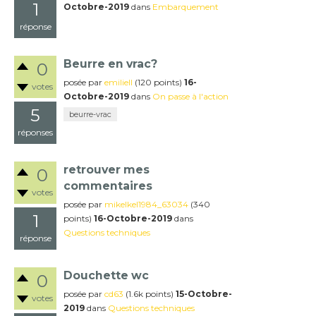
1
Octobre-2019
dans
Embarquement
réponse
Beurre en vrac?
0
posée
par
emiliell
(
120
points)
16-
votes
Octobre-2019
dans
On passe à l'action
5
beurre-vrac
réponses
retrouver mes
0
commentaires
votes
posée
par
mikelkel1984_63034
(
340
1
points)
16-Octobre-2019
dans
Questions techniques
réponse
Douchette wc
0
posée
par
cd63
(
1.6k
points)
15-Octobre-
votes
2019
dans
Questions techniques