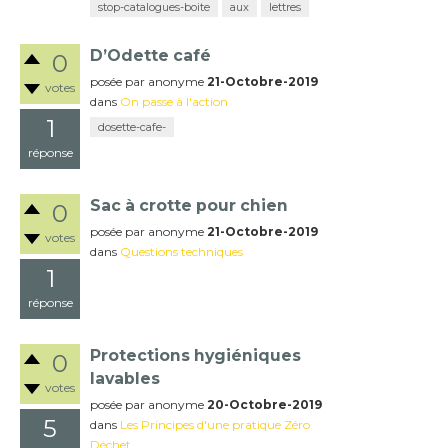
stop-catalogues-boite
aux
lettres
D’Odette café
0
posée
par
anonyme
21-Octobre-2019
votes
dans
On passe à l'action
1
dosette-cafe-
réponse
Sac à crotte pour chien
0
posée
par
anonyme
21-Octobre-2019
votes
dans
Questions techniques
1
réponse
Protections hygiéniques
0
lavables
votes
posée
par
anonyme
20-Octobre-2019
5
dans
Les Principes d'une pratique Zéro
Déchet