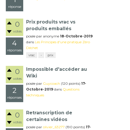
réponse
Prix produits vrac vs
0
produits emballés
votes
posée
par
anonyme
18-Octobre-2019
4
dans
Les Principes d'une pratique Zéro
Déchet
réponses
vrac
-
prix
Impossible d'accéder au
0
Wiki
votes
posée
par
Guycoach
(
120
points)
17-
2
Octobre-2019
dans
Questions
techniques
réponses
Retranscription de
0
certaines vidéos
votes
posée
par
olivier_63277
(
190
points)
17-