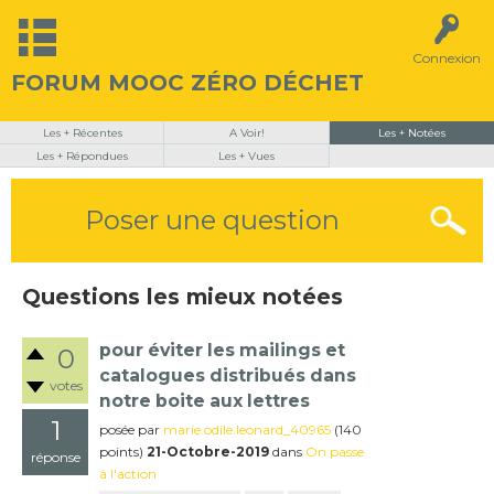
Connexion
FORUM MOOC ZÉRO DÉCHET
Les + Récentes
A Voir!
Les + Notées
Les + Répondues
Les + Vues
Poser une question
Questions les mieux notées
pour éviter les mailings et
0
catalogues distribués dans
votes
notre boite aux lettres
1
posée
par
marie.odile.leonard_40965
(
140
points)
21-Octobre-2019
dans
On passe
réponse
à l'action