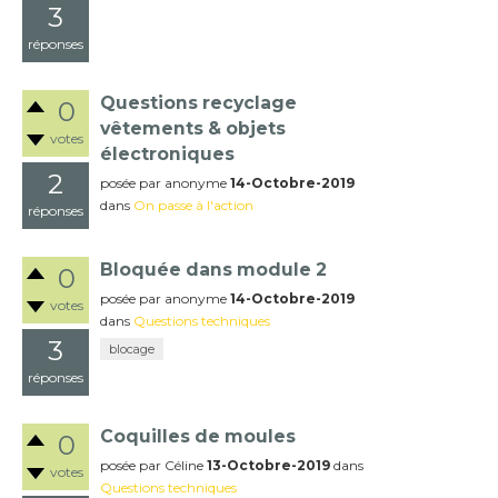
3
réponses
Questions recyclage
0
vêtements & objets
votes
électroniques
2
posée
par
anonyme
14-Octobre-2019
dans
On passe à l'action
réponses
Bloquée dans module 2
0
posée
par
anonyme
14-Octobre-2019
votes
dans
Questions techniques
3
blocage
réponses
Coquilles de moules
0
posée
par
Céline
13-Octobre-2019
dans
votes
Questions techniques