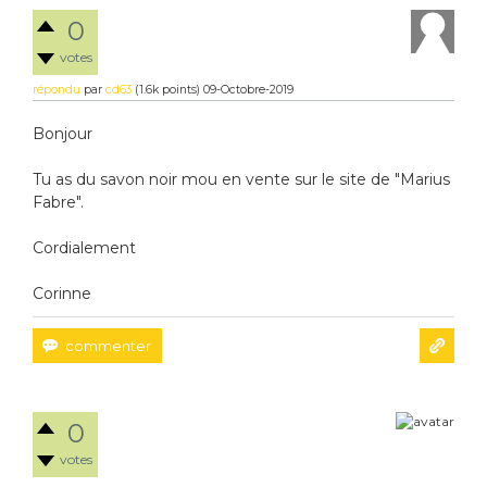
0
votes
répondu
par
cd63
(
1.6k
points)
09-Octobre-2019
Bonjour
Tu as du savon noir mou en vente sur le site de "Marius
Fabre".
Cordialement
Corinne
0
votes