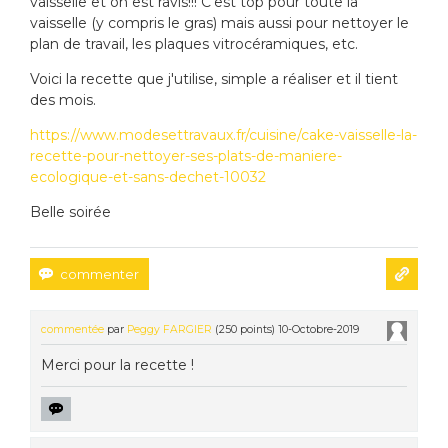
vaisselle et on est ravis!!! C'est top pour toute la
vaisselle (y compris le gras) mais aussi pour nettoyer le
plan de travail, les plaques vitrocéramiques, etc.
Voici la recette que j'utilise, simple a réaliser et il tient
des mois.
https://www.modesettravaux.fr/cuisine/cake-vaisselle-la-
recette-pour-nettoyer-ses-plats-de-maniere-
ecologique-et-sans-dechet-10032
Belle soirée
commentée
par
Peggy FARGIER
(
250
points)
10-Octobre-2019
Merci pour la recette !