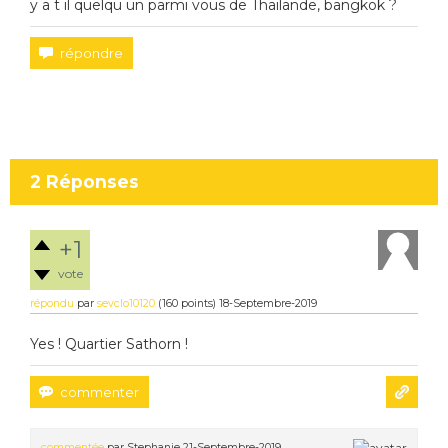
y a t il quelqu un parmi vous de Thailande, bangkok ?
2
Réponses
+1
vote
répondu
par
sevclo10120
(
160
points)
18-Septembre-2019
Yes ! Quartier Sathorn !
commentée
par
Stephanie
21-Septembre-2019