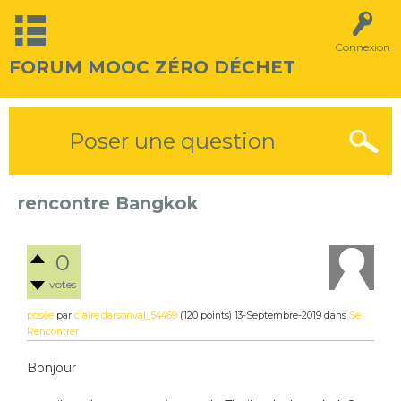
Connexion
FORUM MOOC ZÉRO DÉCHET
Poser une question
rencontre Bangkok
0
votes
posée
par
claire.darsonval_54469
(
120
points)
13-Septembre-2019
dans
Se
Rencontrer
Bonjour