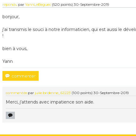
répondu
par
YannLeBeguec
(
520
points)
30-Septembre-2019
bonjour,
j'ai transmis le souci à notre informaticien, qui est aussi le déve
!
bien à vous,
Yann
commentée
par
julie.bridenne_62223
(
100
points)
30-Septembre-2019
Merci, j'attends avec impatience son aide.