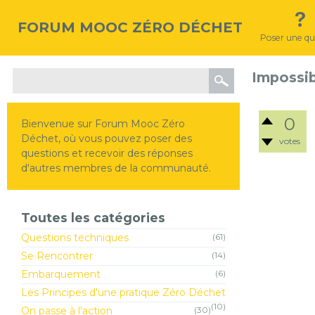
FORUM MOOC ZÉRO DÉCHET
Poser une qu
Impossib
0
Bienvenue sur Forum Mooc Zéro
Déchet, où vous pouvez poser des
votes
questions et recevoir des réponses
d'autres membres de la communauté.
Toutes les catégories
Questions techniques
(61)
Se Rencontrer
(14)
Embarquement
(6)
Les Principes d'une pratique Zéro Déchet
(10)
On passe à l'action
(30)