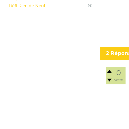
Défi Rien de Neuf
(4)
2
Répon
0
votes