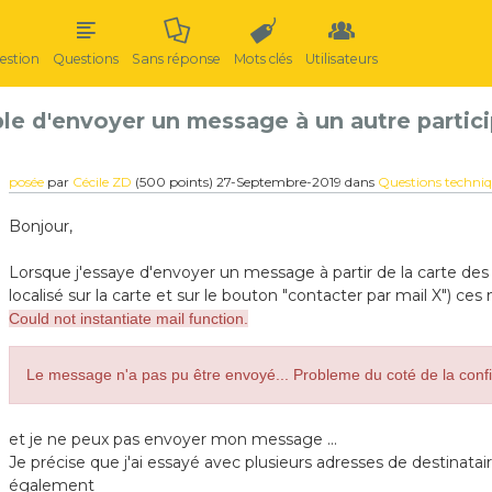
estion
Questions
Sans réponse
Mots clés
Utilisateurs
le d'envoyer un message à un autre particip
posée
par
Cécile ZD
(
500
points)
27-Septembre-2019
dans
Questions techni
Bonjour,
Lorsque j'essaye d'envoyer un message à partir de la carte des p
localisé sur la carte et sur le bouton "contacter par mail X") ces
Could not instantiate mail function.
Le message n'a pas pu être envoyé... Probleme du coté de la conf
et je ne peux pas envoyer mon message ...
Je précise que j'ai essayé avec plusieurs adresses de destinatai
également