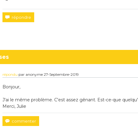
ses
répondu
par
anonyme
27-Septembre-2019
Bonjour,
J'ai le même problème. C'est assez gênant. Est-ce-que quelqu'
Merci, Julie