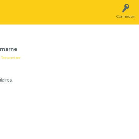
Connexion
t marne
 Rencontrer
laires
.