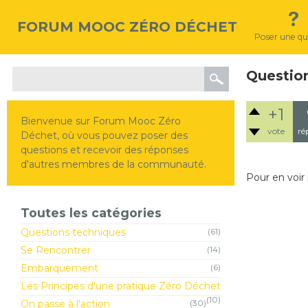
FORUM MOOC ZÉRO DÉCHET
Poser une qu
Questio
+1
Bienvenue sur Forum Mooc Zéro
vote
ré
Déchet, où vous pouvez poser des
questions et recevoir des réponses
d'autres membres de la communauté.
Pour en voir 
Toutes les catégories
Questions techniques
(61)
Se Rencontrer
(14)
Embarquement
(6)
Les Principes d'une pratique Zéro Déchet
(10)
On passe à l'action
(30)