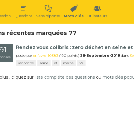
estion
Questions
Sans réponse
Mots clés
Utilisateurs
ns récentes marquées 77
Rendez vous colibris : zero déchet en seine e
91
posée
par
er.favre_10383
(
190
points)
26-Septembre-2019
dans
Se
ponses
rencontre
seine
et
marne
77
plus , cliquez sur
liste compléte des questions
ou
mots clés popu