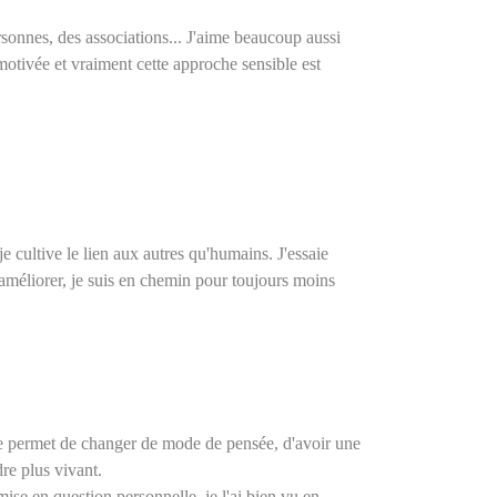
sonnes, des associations... J'aime beaucoup aussi
a motivée et vraiment cette approche sensible est
 je cultive le lien aux autres qu'humains.
J'essaie
'améliorer, je suis en chemin pour toujours moins
le permet de changer de mode de pensée, d'avoir une
re plus vivant.
mise en question personnelle, je l'ai bien vu en