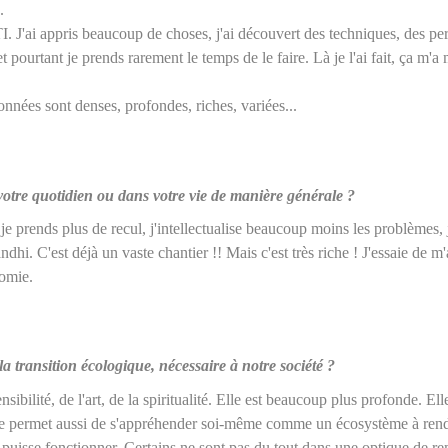
e.
. J'ai appris beaucoup de choses, j'ai découvert des techniques, des per
et pourtant je prends rarement le temps de le faire. Là je l'ai fait, ça m'
onnées sont denses, profondes, riches, variées...
votre quotidien ou dans votre vie de manière générale ?
e, je prends plus de recul, j'intellectualise beaucoup moins les problèmes,
i. C'est déjà un vaste chantier !! Mais c'est très riche !
J'essaie de m
nomie.
a transition écologique, nécessaire à notre société ?
bilité, de l'art, de la spiritualité.
Elle est beaucoup plus profonde. El
lle permet aussi de s'appréhender soi-même comme un écosystème à rend
e puisse fonctionner. Certains ne sont pas du tout dans une optique de re