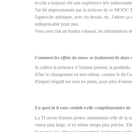
et cela a toujours été une expérience très intéressant
J'ai été impressionnée par la richesse de ce MOOC TI
l'approche artistique, avec du dessin, etc. J'adore ça 
indispensable pour moi.
Vous avez fait un boulot colossal, les informations d
Comment les effets du mooc se traduisent-ils dans 
Je cultive la présence à l'instant présent, la gratitud
d'être le changement en moi-même, comme le dit Gandh
d'impact négatif sur tous les plans, pour plus d'auto
En quoi la ti vous semble-t-elle complémentaire de l
La TI ouvre d'autres portes, notamment celle de la sensi
vision plus large, et en même temps plus précise. E
Je ne suis pas sûre que la transition écologique seul