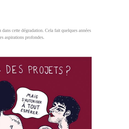
un dans cette dégradation.
Cela fait quelques années
es aspirations profondes.