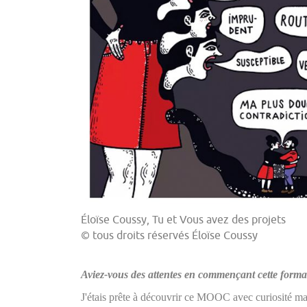
Éloïse Coussy, Tu et Vous avez des projets
© tous droits réservés Éloïse Coussy
Aviez-vous des attentes en commençant cette format
J'étais prête à découvrir ce MOOC avec curiosité m